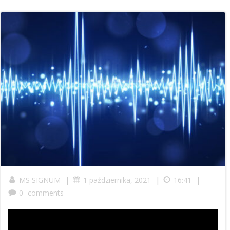
|
|
|
MS SIGNUM
1 października, 2021
16:41
0
comments