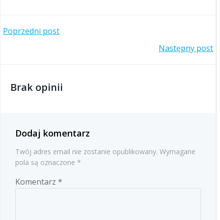
Nawigacja
Poprzedni post
Nawigacja
Następny post
wpisu
wpisu
Brak opinii
Dodaj komentarz
Twój adres email nie zostanie opublikowany.
Wymagane
pola są oznaczone
*
Komentarz
*